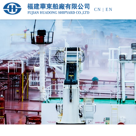
CN
|
EN