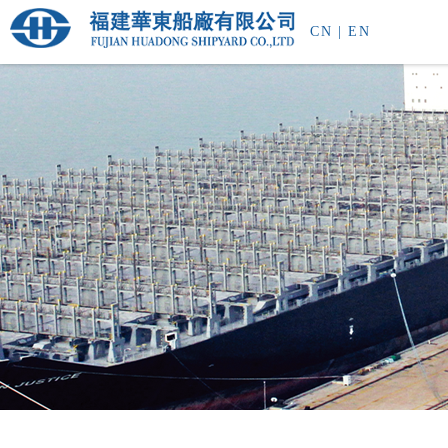
CN
|
EN