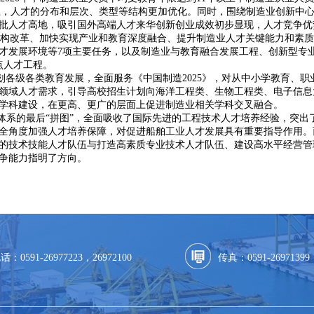
以上，人才的分布和层次、类型等结构更加优化。同时，围绕制造业创新中
批人才高地，吸引国外高端人才来华创新创业成效初步显现，人才竞争优
构改革、加快实现产业和教育深度融合、提升制造业人才关键能力和素质
才发展环境等7项主要任务，以及制造业与教育融合发展工程、创新型专
点人才工程。
划各级各类教育发展，全面服务《中国制造2025》，对从中小学教育、
领域人才需求，引导高校招生计划向海洋工程类、生物工程类、电子信息
学科建设，在更高、更广的层面上促进制造业相关学科交叉融合。
政策体系的最后“拼图”，全面吸收了国际先进的工程技术人才培养经验，突
全角度加强人才培养保障，对促进船舶工业人才发展具有重要指导作用。
的技术技能人才队伍与打造高素质专业技术人才队伍、建设高水平经营管
争能力指明了方向。
电话：
0591-26977223，26972100
传真：
0591-26971399